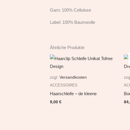
Garn: 100% Cellulose
Label: 100% Baumwolle
Ähnliche Produkte
zzgl.
Versandkosten
zzg
ACCESSOIRES
AC
Haarschleife – de kleene
Bo
9,00
€
84