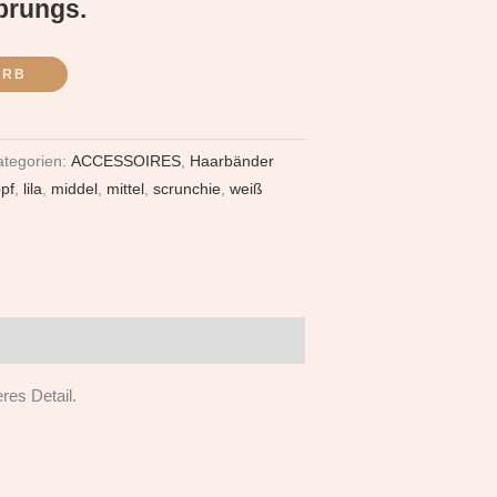
prungs.
ORB
ategorien:
ACCESSOIRES
,
Haarbänder
pf
,
lila
,
middel
,
mittel
,
scrunchie
,
weiß
res Detail.