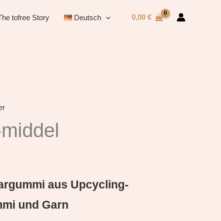
0,00
€
The tofree Story
Deutsch
er
middel
aargummi aus Upcycling-
ummi und Garn