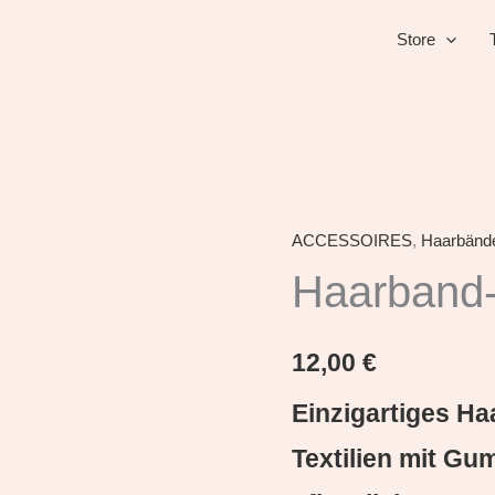
Store
ACCESSOIRES
,
Haarbänd
Haarband-
middel
Haarband-
Menge
12,00
€
Einzigartiges H
Textilien mit G