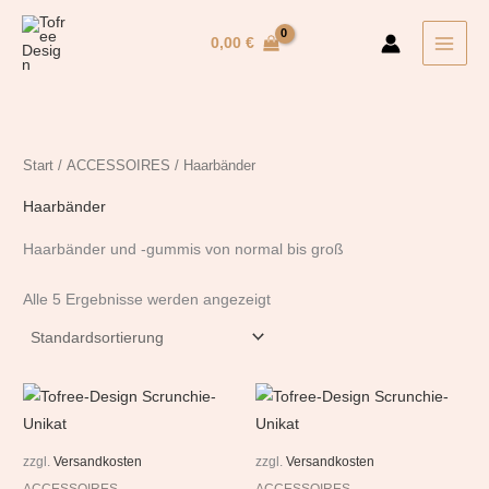
Zum
Inhalt
0,00
€
springen
Start
/
ACCESSOIRES
/ Haarbänder
Haarbänder
Haarbänder und -gummis von normal bis groß
Alle 5 Ergebnisse werden angezeigt
zzgl.
Versandkosten
zzgl.
Versandkosten
ACCESSOIRES
ACCESSOIRES