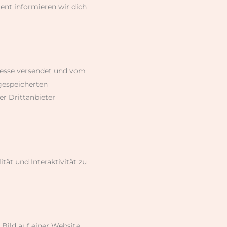
ent informieren wir dich
dresse versendet und vom
gespeicherten
r Drittanbieter
tät und Interaktivität zu
Bild auf einer Website,