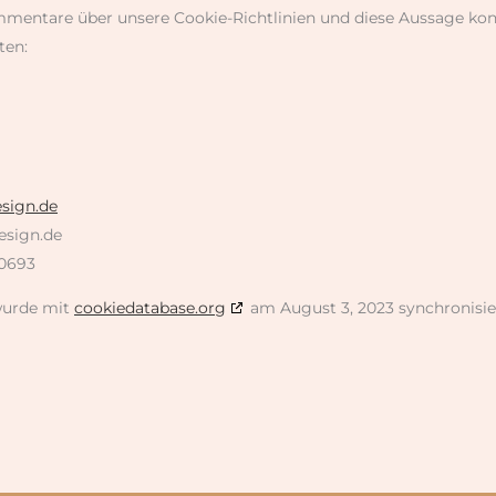
entare über unsere Cookie-Richtlinien und diese Aussage konta
ten:
esign.de
esign.de
0693
 wurde mit
cookiedatabase.org
am August 3, 2023 synchronisie