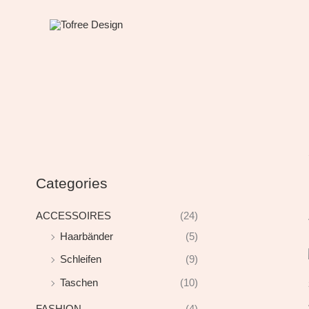
Zum
Inhalt
springen
Categories
ACCESSOIRES
(24)
Haarbänder
(5)
Schleifen
(9)
Taschen
(10)
FASHION
(4)