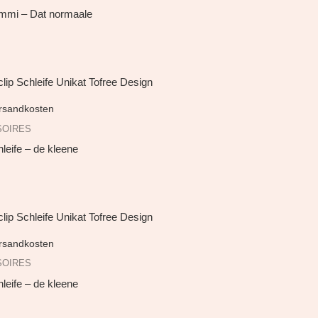
mmi – Dat normaale
rsandkosten
SOIRES
leife – de kleene
rsandkosten
SOIRES
leife – de kleene