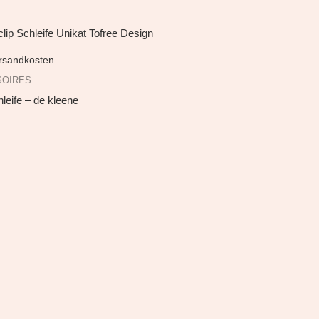
rsandkosten
SOIRES
leife – de kleene