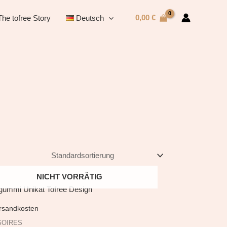
0,00
€
The tofree Story
Deutsch
NICHT VORRÄTIG
rsandkosten
SOIRES