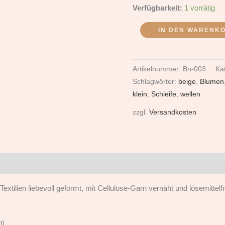
Verfügbarkeit:
1 vorrätig
IN DEN WARENK
Artikelnummer:
Bn-003
Ka
Schlagwörter:
beige
,
Blumen
klein
,
Schleife
,
wellen
zzgl.
Versandkosten
extilien liebevoll geformt, mit Cellulose-Garn vernäht und lösemittelf
n)