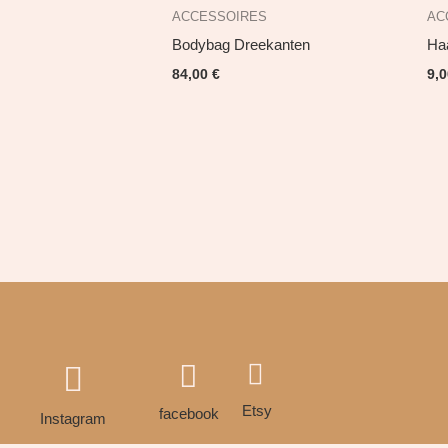
ACCESSOIRES
AC
Bodybag Dreekanten
Haa
84,00
€
9,
Etsy
facebook
Instagram