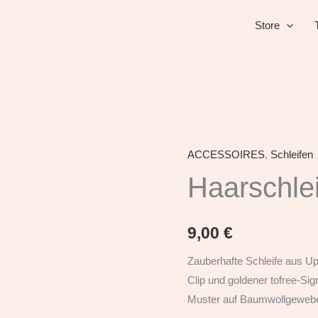
Store
ACCESSOIRES
,
Schleifen
Haarschleife
-
Haarschlei
de
kleene
9,00
€
Menge
Zauberhafte Schleife aus Up
Clip und goldener tofree-Sig
Muster auf Baumwollgewebe