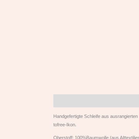
Beschreibung
Handgefertigte Schleife aus ausrangierten T
tofree-Ikon.
Oberstoff: 100%Baumwolle (aus Alttextilie