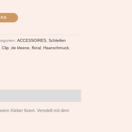
ORB
tegorien:
ACCESSOIRES
,
Schleifen
,
Clip
,
de kleene
,
floral
,
Haarschmuck
,
reiem Kleber fixiert. Veredelt mit dem