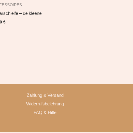
CESSOIRES
rschleife – de kleene
00
€
Zahlung & Versand
Widerrufsbelehrung
FAQ & Hilfe