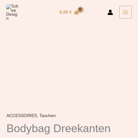
Zum
Inhalt
0,00
€
springen
Bodybag
Dreekanten
Menge
ACCESSOIRES
,
Taschen
Bodybag Dreekanten