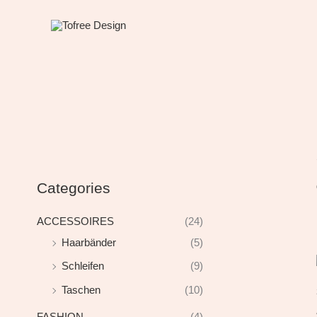
Zum
Inhalt
springen
Categories
ACCESSOIRES
(24)
Haarbänder
(5)
Schleifen
(9)
Taschen
(10)
FASHION
(4)