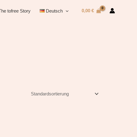
0,00
€
The tofree Story
Deutsch